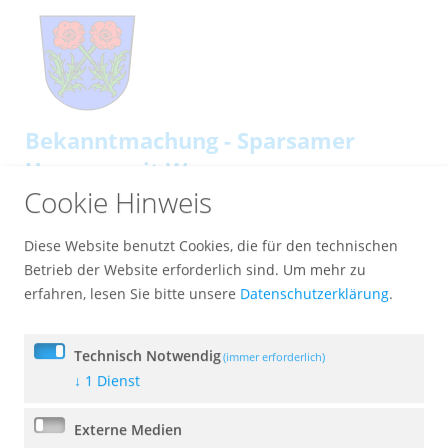
Bekanntmachung - Sparsamer
Umgang mit Wasser
Cookie Hinweis
14. Juli 2026
Diese Website benutzt Cookies, die für den technischen
Betrieb der Website erforderlich sind.
Um mehr zu
erfahren, lesen Sie bitte unsere
Datenschutzerklärung
.
Technisch Notwendig
(immer erforderlich)
↓
1
Dienst
Bekanntmachung der
Bodenrichtwerte
Externe Medien
14. Juli 2026