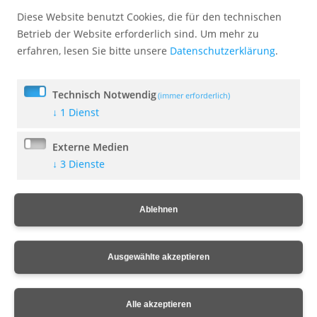
Diese Website benutzt Cookies, die für den technischen
Betrieb der Website erforderlich sind.
Um mehr zu
Bekanntmachung der Sitzung des
Marktgemeinderates am 13.07.2026
erfahren, lesen Sie bitte unsere
Datenschutzerklärung
.
09. Juli 2026
Technisch Notwendig
(immer erforderlich)
↓
1
Dienst
Bekanntmachung -
Rentenantragasannahme
Externe Medien
07. Juli 2026
↓
3
Dienste
Ablehnen
Bekanntmachung Vollzug des BauGB
22. Juni 2026
Ausgewählte akzeptieren
Alle akzeptieren
Bekanntmachung Wildtiere