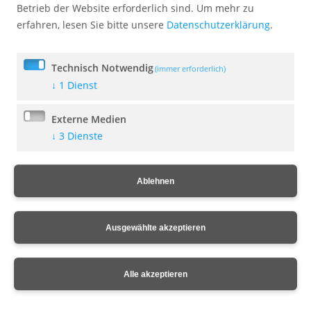
Betrieb der Website erforderlich sind.
Um mehr zu
erfahren, lesen Sie bitte unsere
Datenschutzerklärung
.
Bekanntmachung - Sparsamer Umgang
mit Wasser
14. Juli 2026
Technisch Notwendig
(immer erforderlich)
↓
1
Dienst
Externe Medien
Bekanntmachung der Bodenrichtwerte
↓
3
Dienste
14. Juli 2026
Ablehnen
Ferienprogramm noch Plätze frei
Ausgewählte akzeptieren
09. Juli 2026
Alle akzeptieren
Bekanntmachung der Sitzung des