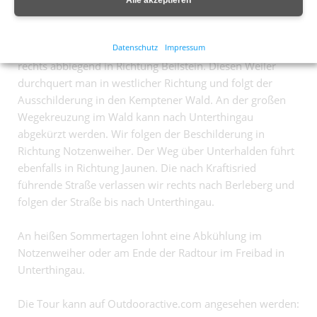
Richtung auf dem Radweg nach Oberthingau verlässt. In
Oberthingau folgt man der Hauptstraße in Richtung
Datenschutz
Impressum
Görisried. Die Kreisstraße nach Görisried verläßt man
rechts abbiegend in Richtung Beilstein. Diesen Weiler
durchquert man in westlicher Richtung und folgt der
Ausschilderung in den Kemptener Wald. An der großen
Wegekreuzung im Wald kann nach Unterthingau
abgekürzt werden. Wir folgen der Beschilderung in
Richtung Notzenweiher. Der Weg über Unterhalden führt
ebenfalls in Richtung Jaunen. Die nach Kraftisried
führende Straße verlassen wir rechts nach Berleberg und
folgen der Straße bis nach Unterthingau.
An heißen Sommertagen lohnt eine Abkühlung im
Notzenweiher oder am Ende der Radtour im Freibad in
Unterthingau.
Die Tour kann auf Outdooractive.com angesehen werden: