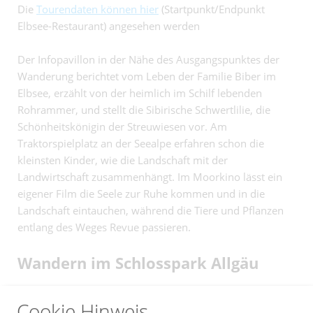
Die
Tourendaten können hier
(Startpunkt/Endpunkt
Elbsee-Restaurant) angesehen werden
Der Infopavillon in der Nähe des Ausgangspunktes der
Wanderung berichtet vom Leben der Familie Biber im
Elbsee, erzählt von der heimlich im Schilf lebenden
Rohrammer, und stellt die Sibirische Schwertlilie, die
Schönheitskönigin der Streuwiesen vor. Am
Traktorspielplatz an der Seealpe erfahren schon die
kleinsten Kinder, wie die Landschaft mit der
Landwirtschaft zusammenhängt. Im Moorkino lässt ein
eigener Film die Seele zur Ruhe kommen und in die
Landschaft eintauchen, während die Tiere und Pflanzen
entlang des Weges Revue passieren.
Wandern im Schlosspark Allgäu
Natürlich kennen Sie die Königsschlösser Neuschwanstein
Cookie Hinweis
und Hohenschwangau und wissen, wie zauberhaft diese