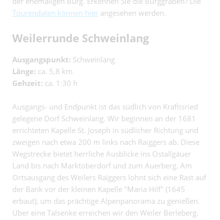
der ehemaligen Burg. Erkennen Sie die Burggräben? Die
Tourendaten können hier
angesehen werden.
Weilerrunde Schweinlang
Ausgangspunkt:
Schweinlang
Länge:
ca. 5,8 km
Gehzeit:
ca. 1:30 h
Ausgangs- und Endpunkt ist das südlich von Kraftisried
gelegene Dorf Schweinlang. Wir beginnen an der 1681
errichteten Kapelle St. Joseph in südlicher Richtung und
zweigen nach etwa 200 m links nach Raiggers ab. Diese
Wegstrecke bietet herrliche Ausblicke ins Ostallgäuer
Land bis nach Marktoberdorf und zum Auerberg. Am
Ortsausgang des Weilers Raiggers lohnt sich eine Rast auf
der Bank vor der kleinen Kapelle "Maria Hilf" (1645
erbaut), um das prächtige Alpenpanorama zu genießen.
Über eine Talsenke erreichen wir den Weiler Berleberg.