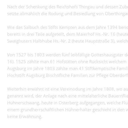
Nach der Schenkung des Reichshofs Thingau und dessen Zube
setzte allmählich die Rodung und Besiedlung von Oberthingau 
Wie das Salbuch des Stifts Kempten aus dem Jahre 1394 beric
bereits in drei Teile aufgeteilt, dem Maierhof Hs.-Nr. 16 (he
Swaighusers Halbhube Hs.-Nr. 2 (heute Hauptstraße 3), welch
Von 1527 bis 1803 werden fünf leibfällige Gotteshausgüter des
16). 1525 zählte man 61 Hofstätten ohne Rücksicht welchem H
Augsburg im Jahre 1803 zählte man 41 Stiftkemptische Famil
Hochstift Augsburg Bischöfliche Familien zur Pflege Oberdo
Weiterhin erwähnt ist eine Vereinödung im Jahre 1808, wo auch 
genannt wird, der Anlage nach eine mittelalterliche Bauernfl
Hühnerschwang, heute in Osterberg aufgegangen, welche Flur
einem grundherrschaftlichen Hühnerhalter geschieht in den
keine Erwähnung.