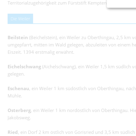
Territorialzugehörigkeit zum Fürststift Kempten und Augsbur
Die Weiler
Beilstein
(Beichelstein), ein Weiler zu Oberthingau, 2,5 km 
umgepfarrt, mitten im Wald gelegen, abzuleiten von einem he
Eiszeit. 1394 erstmalig erwähnt.
Eichelschwang
(Aichelschwang), ein Weiler 1,5 km südlich 
gelegen.
Eschenau
, ein Weiler 1 km südöstlich von Oberthingau, näc
Mühle.
Osterberg
, ein Weiler 1 km nordöstlich von Oberthingau. 
Jakobsweg.
Ried
, ein Dorf 2 km östlich von Görisried und 3,5 km südli