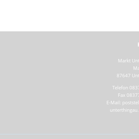
Markt Unt
Ma
87647
Unt
Telefon 083
Fax 0837
E-Mail: postst
unterthingau