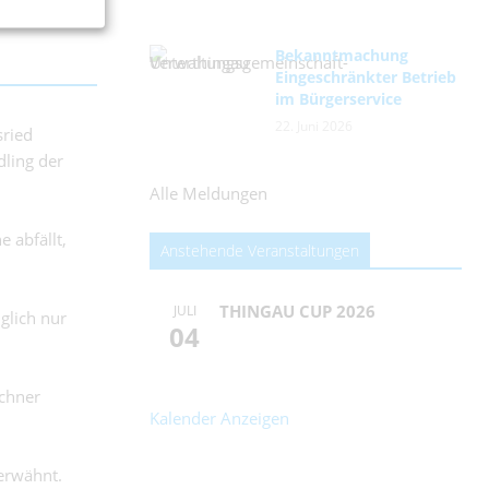
Bekanntmachung
Eingeschränkter Betrieb
im Bürgerservice
22. Juni 2026
sried
dling der
Alle Meldungen
 abfällt,
Anstehende Veranstaltungen
THINGAU CUP 2026
JULI
glich nur
04
nchner
Kalender Anzeigen
 erwähnt.