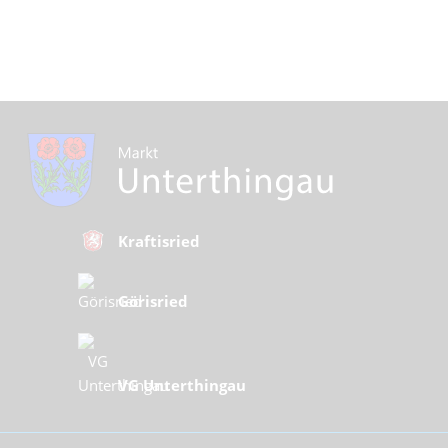
Kraftisried
Görisried
VG Unterthingau