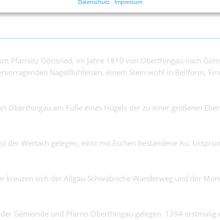
Datenschutz
Impressum
g.
vom Pfarrsitz Görisried, im Jahre 1810 von Oberthingau nach Göri
rvorragenden Nagelfluhfelsen, einem Stein wohl in Beilform, Fin
von Oberthingau am Fuße eines Hügels der zu einer größeren Ebene
hst der Wertach gelegen, einst mit Eschen bestandene Au. Ursprün
Hier kreuzen sich der Allgäu-Schwäbische Wanderweg und der Mü
ch der Gemeinde und Pfarrei Oberthingau gelegen. 1394 erstmalig