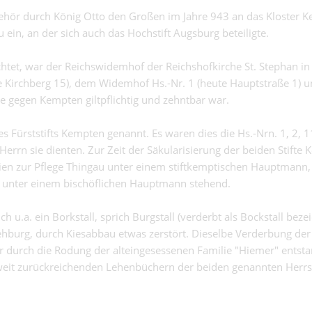
hör durch König Otto den Großen im Jahre 943 an das Kloster 
ein, an der sich auch das Hochstift Augsburg beteiligte.
htet, war der Reichswidemhof der Reichshofkirche St. Stephan i
ute Kirchberg 15), dem Widemhof Hs.-Nr. 1 (heute Hauptstraße 1) 
e gegen Kempten giltpflichtig und zehntbar war.
 Fürststifts Kempten genannt. Es waren dies die Hs.-Nrn. 1, 2, 11
errn sie dienten. Zur Zeit der Säkularisierung der beiden Stifte
ien zur Pflege Thingau unter einem stiftkemptischen Hauptmann,
rf unter einem bischöflichen Hauptmann stehend.
u.a. ein Borkstall, sprich Burgstall (verderbt als Bockstall beze
iehburg, durch Kiesabbau etwas zerstört. Dieselbe Verderbung der
 durch die Rodung der alteingesessenen Familie "Hiemer" entsta
 weit zurückreichenden Lehenbüchern der beiden genannten Herrs