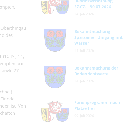
Bundeswehrübung
Kempten,
27.07. - 30.07.2026
14. Juli 2026
n Oberthingau
Bekanntmachung -
und des
Sparsamer Umgang mit
Wasser
14. Juli 2026
 (10 ½ , 14,
 Kempten und
Bekanntmachung der
 sowie 27
Bodenrichtwerte
14. Juli 2026
ichnet)
 Einöde
Ferienprogramm noch
nden ist. Von
Plätze frei
chaften
09. Juli 2026