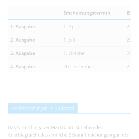
Erscheinungstermin
Eins
1. Ausgabe
1. April
20. F
2. Ausgabe
1. Juli
20. M
3. Ausgabe
1. Oktober
20. A
4. Ausgabe
20. Dezember
2. N
Veröffentlichungen im Marktblatt
Das Unterthingauer Marktblatt ist neben den
Anschlagtafeln das amtliche Bekanntmachungsorgan der