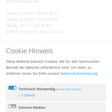
87600 Kaufbeuren
Telefon: 0 83 41 / 90 82 00-22
Telefax: 0 83 41 / 90 82 00-25
Handy: 0173 / 354 70 41
E-Mail:
ammann@pagefactory.de
Ihre Anzeigen und Beiträge reichen Sie bitte per E-Mail an
Cookie Hinweis
folgende Adresse ein:
vorzimmer@unterthingau.de
.
Diese Website benutzt Cookies, die für den technischen
Das gibt es Neues:
Betrieb der Website erforderlich sind.
Um mehr zu
erfahren, lesen Sie bitte unsere
Datenschutzerklärung
.
Bekanntmachung Bundeswehrübung
03.08.2026 - 06.08.2026
28. Juli 2026
Technisch Notwendig
(immer erforderlich)
↓
1
Dienst
Externe Medien
Bekanntmachung Bundeswehrübung