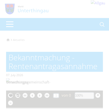
Aktuelles
Bekanntmachung -
Rentenantragasannahme
07. July 2026
🖶
🖫
‹‹
‹
›
››
+
von
0
-