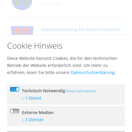
14. Juli 2026
Bekanntmachung der Bodenrichtwerte
14. Juli 2026
Cookie Hinweis
Diese Website benutzt Cookies, die für den technischen
Betrieb der Website erforderlich sind.
Um mehr zu
Ferienprogramm noch Plätze frei
erfahren, lesen Sie bitte unsere
Datenschutzerklärung
.
09. Juli 2026
Technisch Notwendig
(immer erforderlich)
↓
1
Dienst
Bekanntmachung der Sitzung des
Marktgemeinderates am 13.07.2026
Externe Medien
09. Juli 2026
↓
3
Dienste