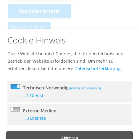
Nächster Artikel
Das gibt es Neues:
Cookie Hinweis
Bekanntmachung Bundeswehrübung
03.08.2026 - 06.08.2026
Diese Website benutzt Cookies, die für den technischen
28. Juli 2026
Betrieb der Website erforderlich sind.
Um mehr zu
erfahren, lesen Sie bitte unsere
Datenschutzerklärung
.
Bekanntmachung Bundeswehrübung
Technisch Notwendig
(immer erforderlich)
27.07. - 30.07.2026
↓
1
Dienst
14. Juli 2026
Externe Medien
↓
3
Dienste
Bekanntmachung - Sparsamer Umgang
mit Wasser
14. Juli 2026
Ablehnen