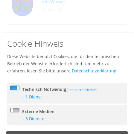
mit Wasser
14. Juli 2026
Bekanntmachung der Bodenrichtwerte
Cookie Hinweis
14. Juli 2026
Diese Website benutzt Cookies, die für den technischen
Betrieb der Website erforderlich sind.
Um mehr zu
erfahren, lesen Sie bitte unsere
Datenschutzerklärung
.
Ferienprogramm noch Plätze frei
09. Juli 2026
Technisch Notwendig
(immer erforderlich)
↓
1
Dienst
Externe Medien
Bekanntmachung der Sitzung des
↓
3
Dienste
Marktgemeinderates am 13.07.2026
09. Juli 2026