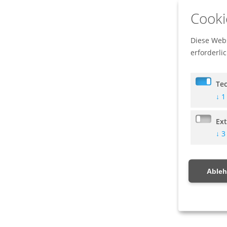
Cooki
Diese Webs
erforderli
Te
↓
1
Ex
↓
3
Able