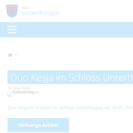
Duo Kesja im Schloss Unter
16. May 2026
Duo Kesja im Konzert im Schloss Unterthingau am 16.05.20
Vorherige Artikel