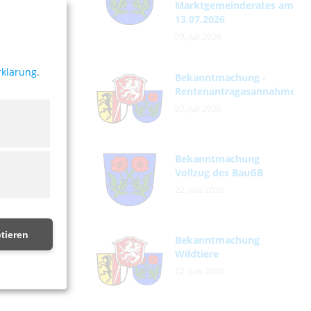
Marktgemeinderates am
13.07.2026
09. Juli 2026
rklärung
.
Bekanntmachung -
Rentenantragasannahme
07. Juli 2026
Bekanntmachung
Vollzug des BauGB
22. Juni 2026
tieren
Bekanntmachung
Wildtiere
22. Juni 2026