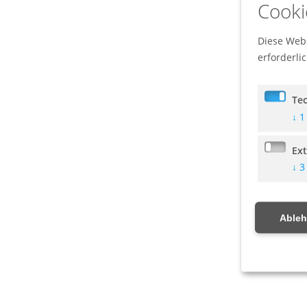
Cooki
Diese Webs
erforderli
Te
↓
1
Ex
↓
3
Able