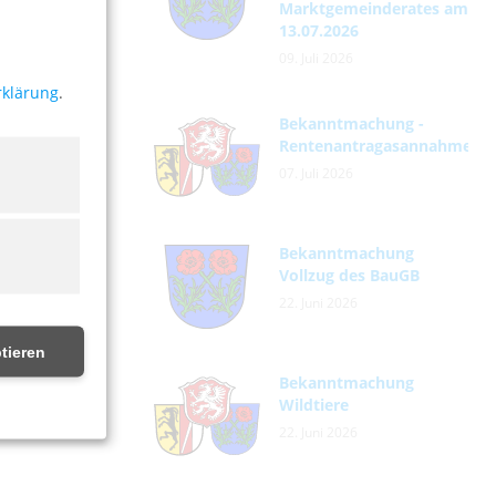
Marktgemeinderates am
13.07.2026
09. Juli 2026
rklärung
.
Bekanntmachung -
Rentenantragasannahme
07. Juli 2026
Bekanntmachung
Vollzug des BauGB
22. Juni 2026
tieren
Bekanntmachung
Wildtiere
22. Juni 2026