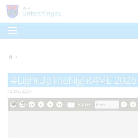
#LightUpTheNight4ME 2026
12. May 2026
🖶
🖫
‹‹
‹
›
››
+
-
von
0