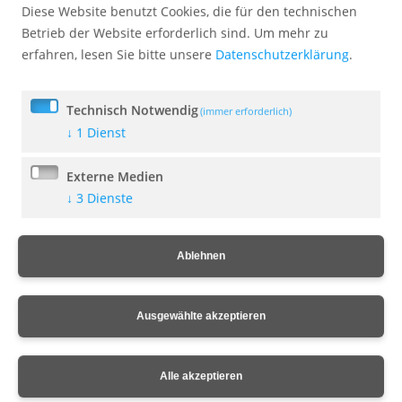
Diese Website benutzt Cookies, die für den technischen
Bekanntmachung der Sitzung des
Betrieb der Website erforderlich sind.
Um mehr zu
Marktgemeinderates am 13.07.2026
erfahren, lesen Sie bitte unsere
Datenschutzerklärung
.
09. Juli 2026
Technisch Notwendig
(immer erforderlich)
↓
1
Dienst
Bekanntmachung -
Rentenantragasannahme
Externe Medien
07. Juli 2026
↓
3
Dienste
Ablehnen
Bekanntmachung Vollzug des BauGB
22. Juni 2026
Ausgewählte akzeptieren
Alle akzeptieren
Bekanntmachung Wildtiere
22. Juni 2026