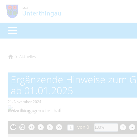
Aktuelles
Ergänzende Hinweise zum G
ab 01.01.2025
21. November 2024
🖶
🖫
‹‹
‹
›
››
+
-
von
0