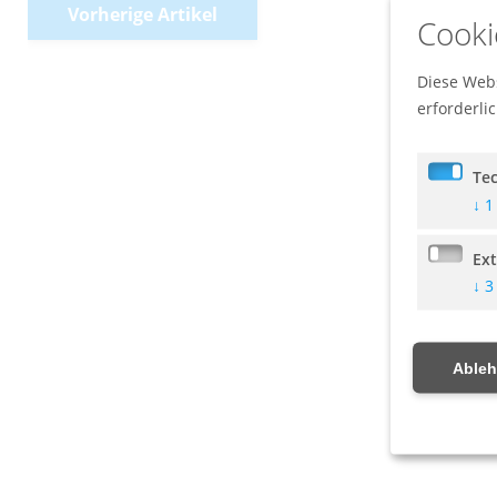
Vorherige Artikel
Cooki
Diese Webs
erforderli
Te
↓
1
Ex
↓
3
Able