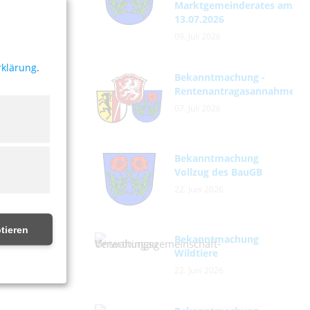
Marktgemeinderates am
Artikel
13.07.2026
09. Juli 2026
rklärung
.
Bekanntmachung -
Rentenantragasannahme
07. Juli 2026
Bekanntmachung
Vollzug des BauGB
22. Juni 2026
tieren
Bekanntmachung
Wildtiere
22. Juni 2026